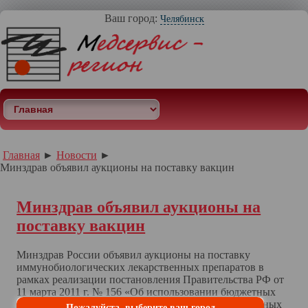
Ваш город:
Челябинск
[/city] [city Екатеринбург]
Главная
►
Новости
►
Минздрав объявил аукционы на поставку вакцин
Минздрав объявил аукционы на
поставку вакцин
Минздрав России объявил аукционы на поставку
иммунобиологических лекарственных препаратов в
рамках реализации постановления Правительства РФ от
11 марта 2011 г. № 156 «Об использовании бюджетных
ассигнований федерального бюджета, предоставленных
Пожалуйста, выберите ваш город